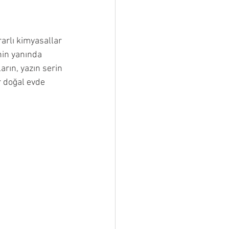
arlı kimyasallar 
nin yanında 
arın, yazın serin 
r doğal evde 