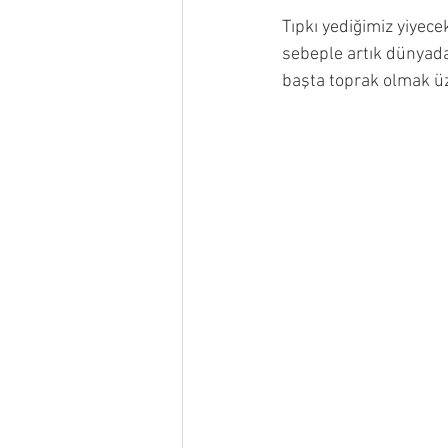
Tıpkı yediğimiz yiyece
sebeple artık dünyada
başta toprak olmak üze